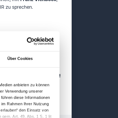
IR zu sprechen.
Über Cookies
teht – aber im Notfall
der Medizin lernen können!
 Medien anbieten zu können
hrer Verwendung unserer
 führen diese Informationen
ie im Rahmen Ihrer Nutzung
 erlauben“ den Einsatz von
gem. Art. 49. Abs. 1 S. 1 lit