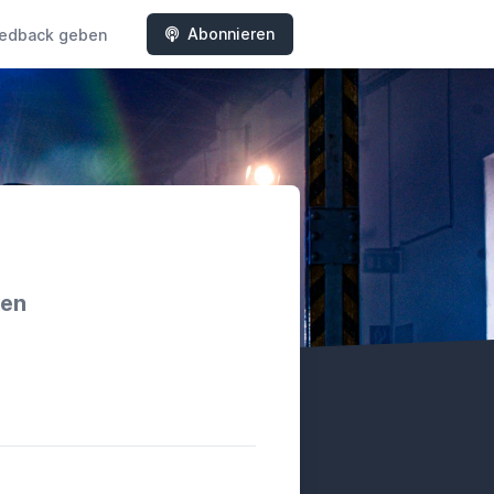
Abonnieren
edback geben
hen