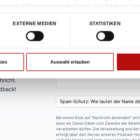
ten in den USA verarbeitet werden können. Die USA werden vom
en
NAME
ards unzureichendem Datenschutzniveau eingestuft. Dies result
 Betroffene_r durch U.S. Behörden, zu Kontroll- und Überwachun
EXTERNE MEDIEN
STATISTIKEN
und Du
nen ein effektiver Rechtsschutz gegen solche Maßnahmen zur V
E-MAIL-ADRESSE
rden? Du
hindern möchten, klicken Sie die Schaltfläche „Nur notwendige 
erer Datenschutzerklärung.
men oder
estimmter
NACHRICHT
n wähle im
ies
Auswahl erlauben
pisode aus
hricht.
dback!
SPAM CAPTCHA
Mit einem Klick auf "Nachricht absenden" erk
dass wir Deine Daten zum Zwecke der Beant
verarbeiten dürfen. Die Verarbeitung und de
erfolgt über den Server unseres Podcast-Ho