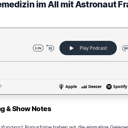
emedizin im All mit Astronaut F
 & Show Notes
ufungsort
Bonusfolge haben wir die einmalige Gelegen