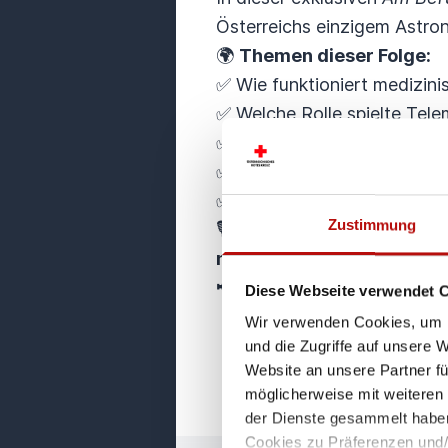
Österreichs einzigem Astro
🌍
Themen dieser Folge:
✅ Wie funktioniert medizini
✅ Welche Rolle spielte Tele
✅ Welche gesundheitlichen 
✅ Welche Erkenntnisse aus d
✅ Wie könnte Telemedizin i
Zustimmung
🎙️
„Man kommuniziert laufe
muss man sich oft selbst 
📢
Jetzt reinhören & entd
Diese Webseite verwendet 
Wir verwenden Cookies, um I
und die Zugriffe auf unsere 
Website an unsere Partner fü
möglicherweise mit weiteren
der Dienste gesammelt haben
Cookies zu Präferenzen und/od