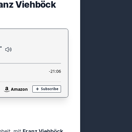
ranz Viehböck
heit, mit
Franz Viehböck
,