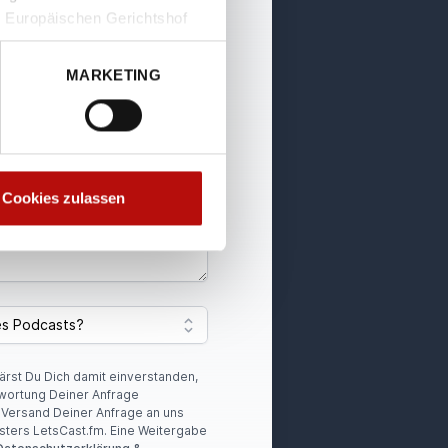
 Europäischen Gerichtshof
iert insbesondere aus dem
gszwecken verarbeitet
MARKETING
erfügung steht. Soweit Sie
Cookies verwenden“. Weitere
Cookies zulassen
lärst Du Dich damit einverstanden,
wortung Deiner Anfrage
r Versand Deiner Anfrage an uns
sters LetsCast.fm. Eine Weitergabe