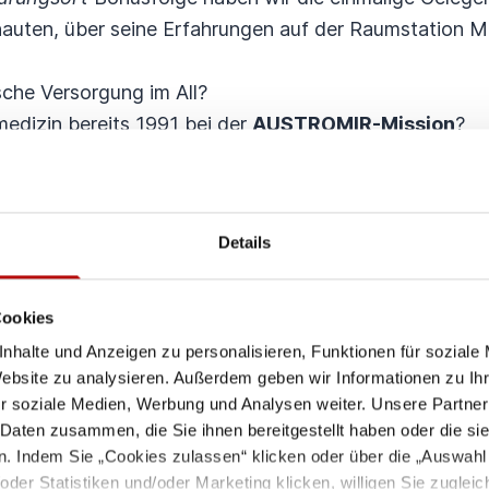
nauten, über seine Erfahrungen auf der Raumstation M
sche Versorgung im All?
medizin bereits 1991 bei der
AUSTROMIR-Mission
?
Herausforderungen gibt es in der Schwerelosigkeit?
er Raumfahrt helfen uns heute in der Notfallmedizin?
n Zukunft noch weiterentwickelt werden?
Details
nd mit der Bodenstation, wo ein Ärzteteam bereits
helfen.“ – Franz Viehböck
ecken, was wir aus der Raumfahrt für die Zukunft 
Cookies
nhalte und Anzeigen zu personalisieren, Funktionen für soziale
Website zu analysieren. Außerdem geben wir Informationen zu I
Alle 9 Episoden aufrufen
r soziale Medien, Werbung und Analysen weiter. Unsere Partner
 Daten zusammen, die Sie ihnen bereitgestellt haben oder die s
. Indem Sie „Cookies zulassen“ klicken oder über die „Auswahl
er Statistiken und/oder Marketing klicken, willigen Sie zugleich 